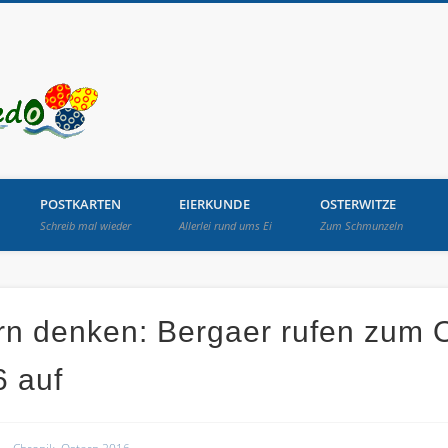
Osterbrunnen in Lang
POSTKARTEN
EIERKUNDE
OSTERWITZE
Schreib mal wieder
Allerlei rund ums Ei
Zum Schmunzeln
rn denken: Bergaer rufen zum O
 auf