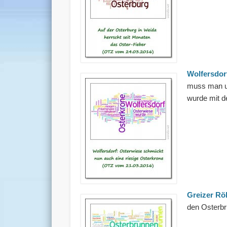
Wolfersdor
muss man un
wurde mit d
Greizer Rö
den Osterbr