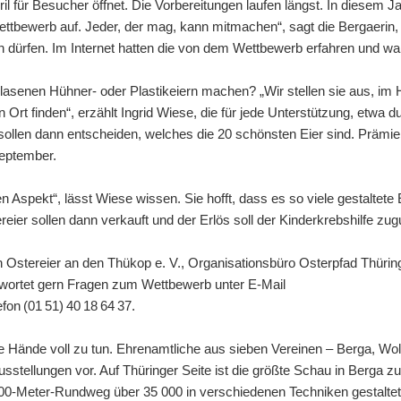
il für Besucher öffnet. Die Vorbereitungen laufen längst. In diesem J
ettbewerb auf. Jeder, der mag, kann mitmachen“, sagt die Bergaerin
en dürfen. Im Internet hatten die von dem Wettbewerb erfahren und w
blasenen Hühner- oder Plastikeiern machen? „Wir stellen sie aus, im
Ort finden“, erzählt Ingrid Wiese, die für jede Unterstützung, etwa 
sollen dann entscheiden, welches die 20 schönsten Eier sind. Prämie
September.
n Aspekt“, lässt Wiese wissen. Sie hofft, dass es so viele gestalte
reier sollen dann verkauft und der Erlös soll der Kinderkrebshilfe z
Ostereier an den Thükop e. V., Organisationsbüro Osterpfad Thüri
twortet gern Fragen zum Wettbewerb unter E-Mail
on (01 51) 40 18 64 37.
le Hände voll zu tun. Ehrenamtliche aus sieben Vereinen – Berga, Wol
Ausstellungen vor. Auf Thüringer Seite ist die größte Schau in Berga z
 800-Meter-Rundweg über 35 000 in verschiedenen Techniken gestalte