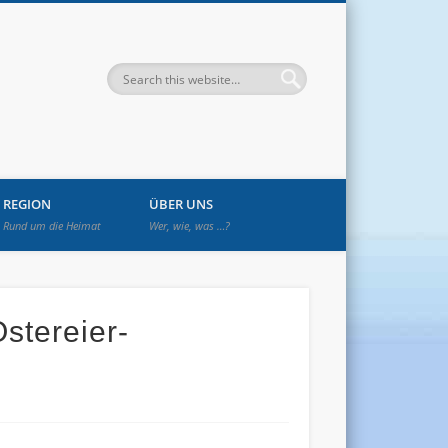
enwetzendorf
REGION
ÜBER UNS
Rund um die Heimat
Wer, wie, was …?
stereier-