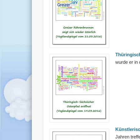
Thüringisc
wurde er in 
Künstleris
Jahren tref