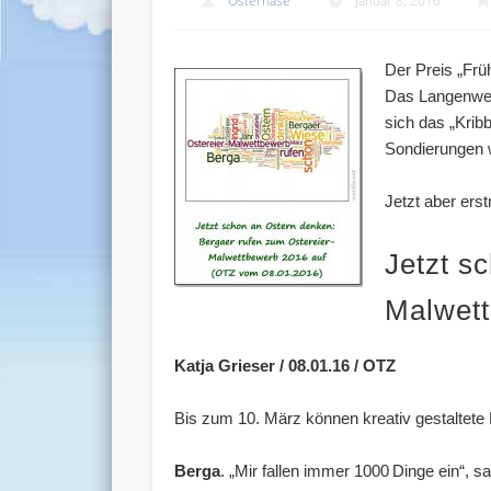
Osterhase
Januar 8, 2016
Der Preis „Frü
Das Langenwet
sich das „Krib
Sondierungen 
Jetzt aber ers
Jetzt s
Malwett
Katja Grieser / 08.01.16 / OTZ
Bis zum 10. März können kreativ gestaltete
Berga
. „Mir fallen immer 1000 Dinge ein“, 