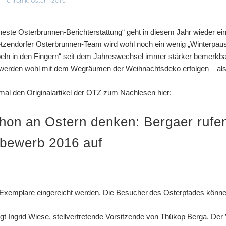
Chronik
,
Ostern 2016
heste Osterbrunnen-Berichterstattung“ geht in diesem Jahr wieder 
zendorfer Osterbrunnen-Team wird wohl noch ein wenig „Winterpaus
beln in den Fingern“ seit dem Jahreswechsel immer stärker bemerkba
werden wohl mit dem Wegräumen der Weihnachtsdeko erfolgen – also
tmal den Originalartikel der OTZ zum Nachlesen hier:
chon an Ostern denken: Bergaer rufe
bewerb 2016 auf
 Exemplare eingereicht werden. Die Besucher des Osterpfades könne
sagt Ingrid Wiese, stellvertretende Vorsitzende von Thükop Berga. Der