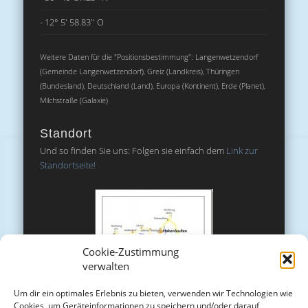
- 12° 5' 58.83'' O
Weitere Daten für die "Positionsbestimmung": Langenwetzendorf
(Gemeinde Langenwetzendorf), Greiz (Landkreis), Thüringen
(Bundesland), Deutschland (Land), Europa (Kontinent), Erde (Planet),
Milchstraße (Galaxie)
Standort
Und so finden Sie uns: Folgen sie einfach dem
Link zur
Standortseite!
Cookie-Zustimmung
verwalten
Um dir ein optimales Erlebnis zu bieten, verwenden wir Technologien wie
Cookies, um Geräteinformationen zu speichern und/oder darauf