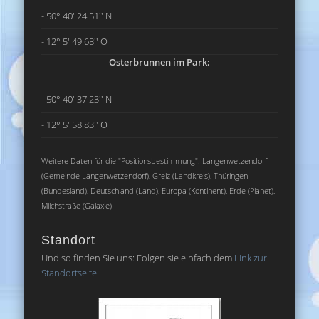
- 50° 40' 24.51'' N
- 12° 5' 49.68'' O
Osterbrunnen im Park:
- 50° 40' 37.23'' N
- 12° 5' 58.83'' O
Weitere Daten für die "Positionsbestimmung": Langenwetzendorf
(Gemeinde Langenwetzendorf), Greiz (Landkreis), Thüringen
(Bundesland), Deutschland (Land), Europa (Kontinent), Erde (Planet),
Milchstraße (Galaxie)
Standort
Und so finden Sie uns: Folgen sie einfach dem
Link zur
Standortseite!