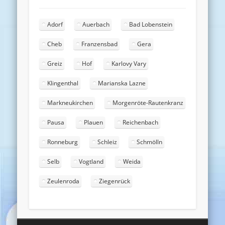
Adorf
Auerbach
Bad Lobenstein
Cheb
Franzensbad
Gera
Greiz
Hof
Karlovy Vary
Klingenthal
Marianska Lazne
Markneukirchen
Morgenröte-Rautenkranz
Pausa
Plauen
Reichenbach
Ronneburg
Schleiz
Schmölln
Selb
Vogtland
Weida
Zeulenroda
Ziegenrück