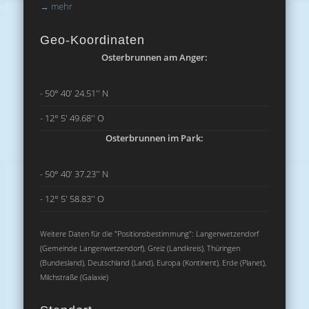
→
mehr
Geo-Koordinaten
Osterbrunnen am Anger:
- 50° 40' 24.51'' N
- 12° 5' 49.68'' O
Osterbrunnen im Park:
- 50° 40' 37.23'' N
- 12° 5' 58.83'' O
Weitere Daten für die "Positionsbestimmung": Langenwetzendorf
(Gemeinde Langenwetzendorf), Greiz (Landkreis), Thüringen
(Bundesland), Deutschland (Land), Europa (Kontinent), Erde (Planet),
Milchstraße (Galaxie)