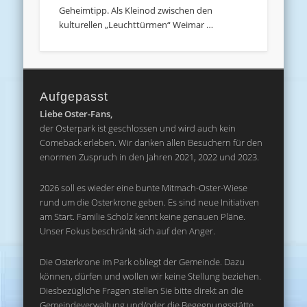
Geheimtipp. Als Kleinod zwischen den
kulturellen „Leuchttürmen“ Weimar …
Aufgepasst
Liebe Oster-Fans,
der Osterpark ist geschlossen und wird auch kein
Comeback erleben. Wir danken allen Besuchern für den
enormen Zuspruch in den Jahren 2021, 2022 und 2023.
2026 soll es wieder eine bunte Mitmach-Oster-Wiese
rund um die Osterkrone geben. Es sind neue Initiativen
am Start. Familie Scholz kennt keine genauen Pläne.
Unser Fokus beschränkt sich auf den Anger.
Die Osterkrone im Park obliegt der Gemeinde. Dazu
können, dürfen und wollen wir keine Stellung beziehen.
Diesbezügliche Fragen stellen Sie bitte direkt an die
Gemeindeverwaltung und/oder die Begegnungsstätte.