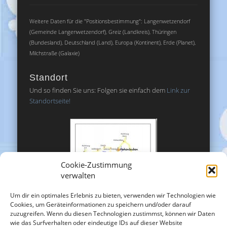
Weitere Daten für die "Positionsbestimmung": Langenwetzendorf
(Gemeinde Langenwetzendorf), Greiz (Landkreis), Thüringen
(Bundesland), Deutschland (Land), Europa (Kontinent), Erde (Planet),
Milchstraße (Galaxie)
Standort
Und so finden Sie uns: Folgen sie einfach dem
Link zur
Standortseite!
Cookie-Zustimmung
verwalten
Um dir ein optimales Erlebnis zu bieten, verwenden wir Technologien wie
Cookies, um Geräteinformationen zu speichern und/oder darauf
zuzugreifen. Wenn du diesen Technologien zustimmst, können wir Daten
wie das Surfverhalten oder eindeutige IDs auf dieser Website