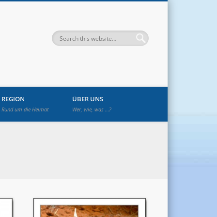
enwetzendorf
REGION
ÜBER UNS
Rund um die Heimat
Wer, wie, was …?