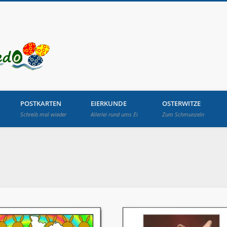
Osterbrunnen in Lang
POSTKARTEN
EIERKUNDE
OSTERWITZE
Schreib mal wieder
Allerlei rund ums Ei
Zum Schmunzeln