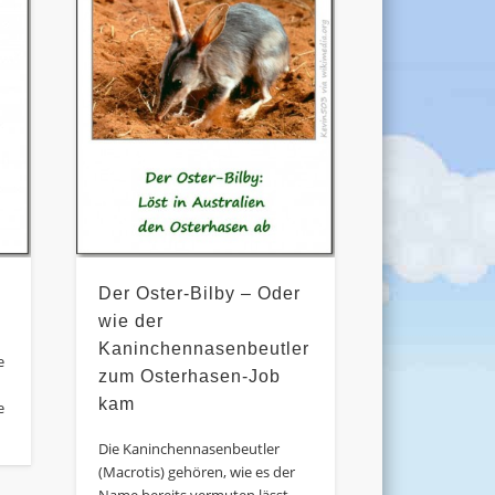
Der Oster-Bilby – Oder
wie der
Kaninchennasenbeutler
e
zum Osterhasen-Job
kam
e
Die Kaninchennasenbeutler
(Macrotis) gehören, wie es der
Name bereits vermuten lässt,