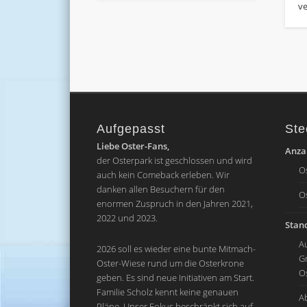
ve
Aufgepasst
Ste
Liebe Oster-Fans,
Anzah
der Osterpark ist geschlossen und wird
O
auch kein Comeback erleben. Wir
danken allen Besuchern für den
O
enormen Zuspruch in den Jahren 2021,
2022 und 2023.
Stand
A
2026 soll es wieder eine bunte Mitmach-
G
Oster-Wiese rund um die Osterkrone
O
geben. Es sind neue Initiativen am Start.
Familie Scholz kennt keine genauen
A
Pläne. Unser Fokus beschränkt sich auf