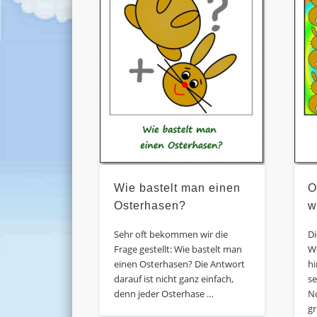
O
Wie bastelt man einen
w
Osterhasen?
D
Sehr oft bekommen wir die
W
Frage gestellt: Wie bastelt man
hi
einen Osterhasen? Die Antwort
s
darauf ist nicht ganz einfach,
N
denn jeder Osterhase …
gr