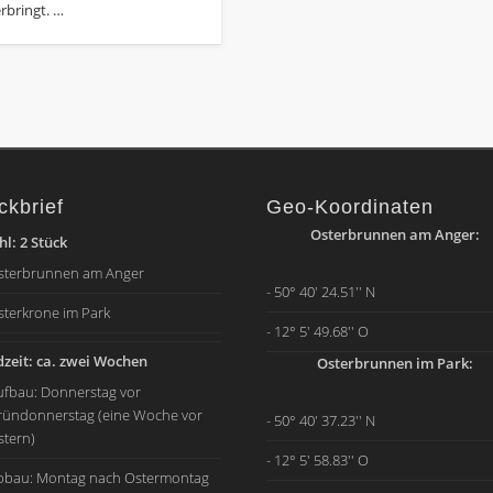
rbringt. …
ckbrief
Geo-Koordinaten
Osterbrunnen am Anger:
l: 2 Stück
sterbrunnen am Anger
- 50° 40' 24.51'' N
sterkrone im Park
- 12° 5' 49.68'' O
zeit: ca. zwei Wochen
Osterbrunnen im Park:
ufbau: Donnerstag vor
ründonnerstag (eine Woche vor
- 50° 40' 37.23'' N
stern)
- 12° 5' 58.83'' O
bbau: Montag nach Ostermontag