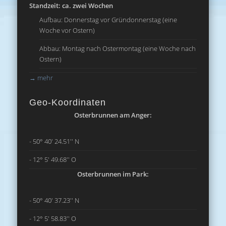
Standzeit: ca. zwei Wochen
Aufbau: Donnerstag vor Gründonnerstag (eine
Woche vor Ostern)
Abbau: Montag nach Ostermontag (eine Woche nach
Ostern)
→
mehr
Geo-Koordinaten
Osterbrunnen am Anger:
- 50° 40' 24.51'' N
- 12° 5' 49.68'' O
Osterbrunnen im Park:
- 50° 40' 37.23'' N
- 12° 5' 58.83'' O