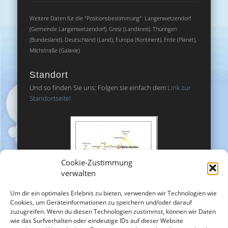
Weitere Daten für die "Positionsbestimmung": Langenwetzendorf
(Gemeinde Langenwetzendorf), Greiz (Landkreis), Thüringen
(Bundesland), Deutschland (Land), Europa (Kontinent), Erde (Planet),
Milchstraße (Galaxie)
Standort
Und so finden Sie uns: Folgen sie einfach dem
Link zur
Standortseite!
Cookie-Zustimmung
verwalten
Um dir ein optimales Erlebnis zu bieten, verwenden wir Technologien wie
Cookies, um Geräteinformationen zu speichern und/oder darauf
zuzugreifen. Wenn du diesen Technologien zustimmst, können wir Daten
wie das Surfverhalten oder eindeutige IDs auf dieser Website