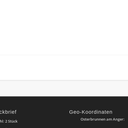
ckbrief
Geo-Koordinaten
Osterbrunnen am Anger:
l: 2 Stück