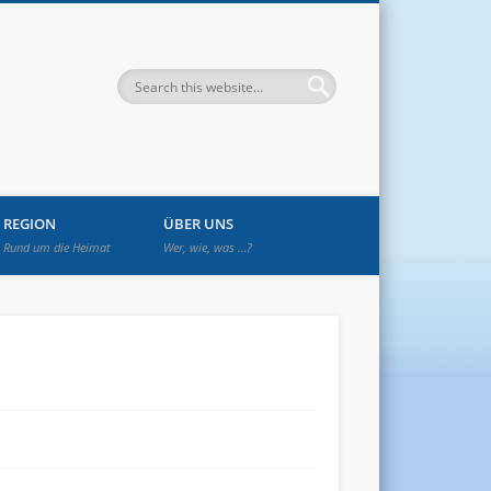
enwetzendorf
REGION
ÜBER UNS
Rund um die Heimat
Wer, wie, was …?