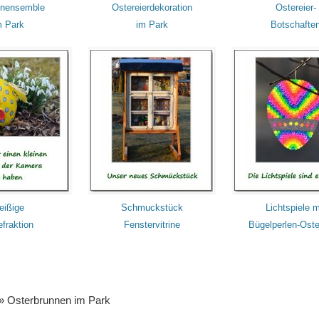
enensemble
Ostereierdekoration
Ostereier-
m Park
im Park
Botschafte
eißige
Schmuckstück
Lichtspiele m
fraktion
Fenstervitrine
Bügelperlen-Oste
» Osterbrunnen im Park