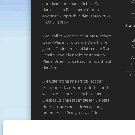
O
auch kein Comeback erleben. Wir
danken allen Besuchern für den
O
enormen Zuspruch in den Jahren 2021,
2022 und 2023.
Stand
A
2026 soll es wieder eine bunte Mitmach-
G
Oster-Wiese rund um die Osterkrone
O
geben. Es sind neue Initiativen am Start.
Familie Scholz kennt keine genauen
A
Pläne. Unser Fokus beschränkt sich auf
(
den Anger.
→
me
Die Osterkrone im Park obliegt der
Gemeinde. Dazu können, dürfen und
wollen wir keine Stellung beziehen.
Diesbezügliche Fragen stellen Sie bitte
direkt an die Gemeindeverwaltung
und/oder die Begegnungsstätte.
→
Rechtliches:
Impressum & Datenschutz