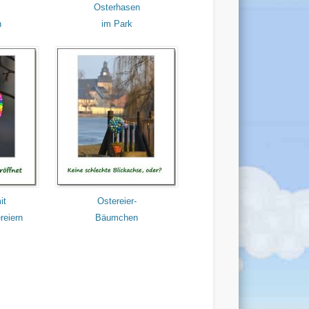
Osterhasen
n
im Park
it
Ostereier-
reiern
Bäumchen