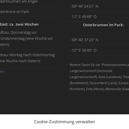
sterbrunnen am Anger
- 50° 40' 24.51'' N
sterkrone im Park
- 12° 5' 49.68'' O
zeit: ca. zwei Wochen
Osterbrunnen im Park:
ufbau: Donnerstag vor
ründonnerstag (eine Woche vor
- 50° 40' 37.23'' N
stern)
- 12° 5' 58.83'' O
bbau: Montag nach Ostermontag
eine Woche nach Ostern)
Weitere Daten für die "Positionsbestimmu
Langenwetzendorf (Gemeinde
hr
Langenwetzendorf), Greiz (Landkreis), Thü
(Bundesland), Deutschland (Land), Europa
(Kontinent), Erde (Planet), Milchstraße (Gala
Cookie-Zustimmung verwalten