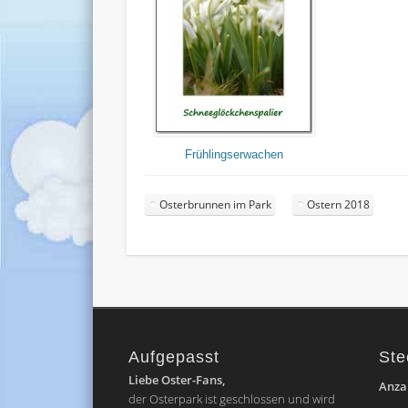
Frühlingserwachen
Osterbrunnen im Park
Ostern 2018
Aufgepasst
Ste
Liebe Oster-Fans,
Anzah
der Osterpark ist geschlossen und wird