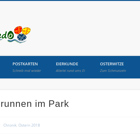
Osterbrunnen in Lang
POSTKARTEN
EIERKUNDE
OSTERWITZE
Schreib mal wieder
Allerlei rund ums Ei
Zum Schmunzeln
brunnen im Park
Chronik
,
Ostern 2018