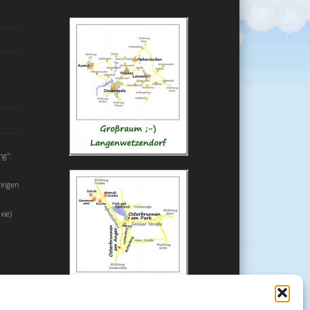
ng":
ringen
xie)