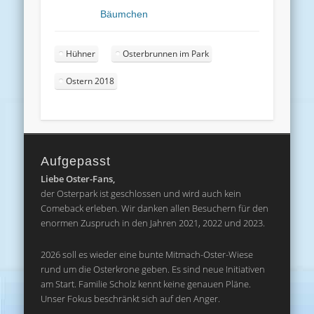
Bäumchen
Hühner
Osterbrunnen im Park
Ostern 2018
Aufgepasst
Liebe Oster-Fans,
der Osterpark ist geschlossen und wird auch kein
Comeback erleben. Wir danken allen Besuchern für den
enormen Zuspruch in den Jahren 2021, 2022 und 2023.
2026 soll es wieder eine bunte Mitmach-Oster-Wiese
rund um die Osterkrone geben. Es sind neue Initiativen
am Start. Familie Scholz kennt keine genauen Pläne.
Unser Fokus beschränkt sich auf den Anger.