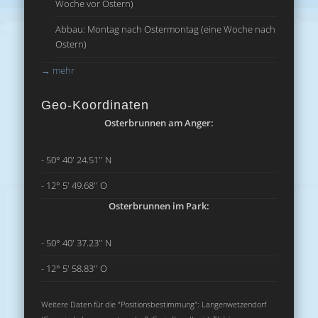
Woche vor Ostern)
Abbau: Montag nach Ostermontag (eine Woche nach
Ostern)
→
mehr
Geo-Koordinaten
Osterbrunnen am Anger:
- 50° 40' 24.51'' N
- 12° 5' 49.68'' O
Osterbrunnen im Park:
- 50° 40' 37.23'' N
- 12° 5' 58.83'' O
Weitere Daten für die "Positionsbestimmung": Langenwetzendorf