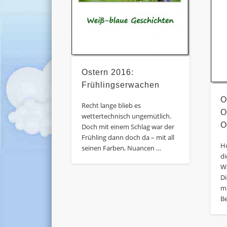
Ostern 2016:
Frühlingserwachen
O
Recht lange blieb es
O
wettertechnisch ungemütlich.
O
Doch mit einem Schlag war der
Frühling dann doch da – mit all
H
seinen Farben, Nuancen …
d
W
Di
m
Be