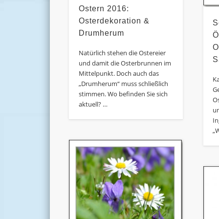
Ostern 2016:
Osterdekoration &
S
Drumherum
Ö
O
Natürlich stehen die Ostereier
S
und damit die Osterbrunnen im
Mittelpunkt. Doch auch das
Ka
„Drumherum“ muss schließlich
Ge
stimmen. Wo befinden Sie sich
O
aktuell? …
un
In
„W