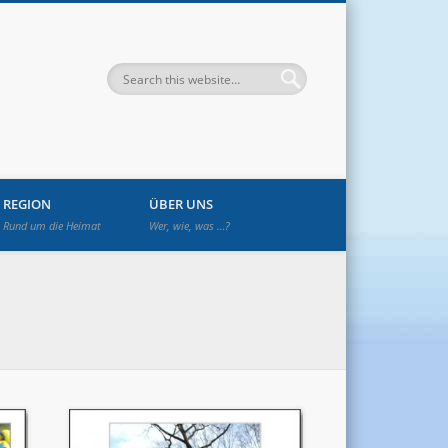
enwetzendorf
REGION
ÜBER UNS
Rund um die Heimat
Wer, wie, was …?