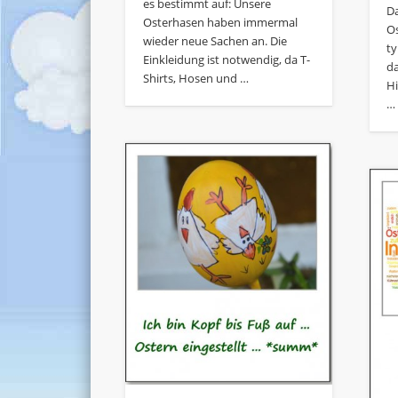
es bestimmt auf: Unsere
D
Osterhasen haben immermal
O
wieder neue Sachen an. Die
t
Einkleidung ist notwendig, da T-
d
Shirts, Hosen und …
H
…