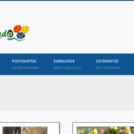
Osterbrunnen in Lang
POSTKARTEN
EIERKUNDE
OSTERWITZE
Schreib mal wieder
Allerlei rund ums Ei
Zum Schmunzeln