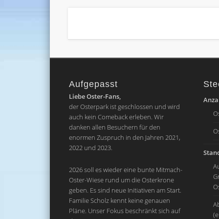
Aufgepasst
Ste
Liebe Oster-Fans,
Anzah
der Osterpark ist geschlossen und wird
O
auch kein Comeback erleben. Wir
danken allen Besuchern für den
O
enormen Zuspruch in den Jahren 2021,
2022 und 2023.
Stand
A
2026 soll es wieder eine bunte Mitmach-
G
Oster-Wiese rund um die Osterkrone
O
geben. Es sind neue Initiativen am Start.
Familie Scholz kennt keine genauen
A
Pläne. Unser Fokus beschränkt sich auf
(