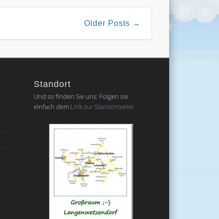
Older Posts →
Standort
Und so finden Sie uns: Folgen sie
einfach dem
Link zur Standortseite!