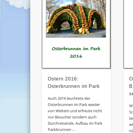
Ostern 2016:
O
Osterbrunnen im Park
B
s
Auch 2016 leuchtete der
Osterbrunnen im Park wieder
W
von Weitem und erfreute nicht
S
nur Besucher sondern auch
l
Durchreisende. Aufbau im Park
wi
Parkbrunnen …
nä