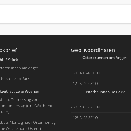
ckbrief
Geo-Koordinaten
Osterbrunnen am Anger:
l: 2 Stück
sterbrunnen am Anger
- 50° 40' 24.51'' N
sterkrone im Park
- 12° 5' 49.68'' O
zeit: ca. zwei Wochen
Osterbrunnen im Park:
ufbau: Donnerstag vor
ründonnerstag (eine Woche vor
- 50° 40' 37.23'' N
stern)
- 12° 5' 58.83'' O
bbau: Montag nach Ostermontag
eine Woche nach Ostern)