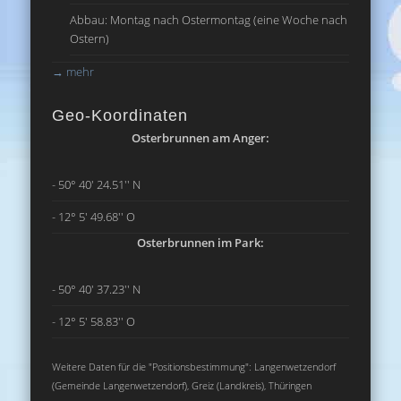
Abbau: Montag nach Ostermontag (eine Woche nach
Ostern)
→
mehr
Geo-Koordinaten
Osterbrunnen am Anger:
- 50° 40' 24.51'' N
- 12° 5' 49.68'' O
Osterbrunnen im Park:
- 50° 40' 37.23'' N
- 12° 5' 58.83'' O
Weitere Daten für die "Positionsbestimmung": Langenwetzendorf
(Gemeinde Langenwetzendorf), Greiz (Landkreis), Thüringen