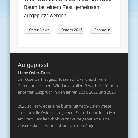
Baum bei einem Fest gemeinsam
aufgeputzt werden. …
Oster-News
Ostern 2016
Schmölln
Aufgepasst
Liebe Oster-Fans,
der Osterpark ist geschlossen und wird auch kein
Comeback erleben. Wir danken allen Besuchern für den
enormen Zuspruch in den Jahren 2021, 2022 und 2023.
2026 soll es wieder eine bunte Mitmach-Oster-Wiese
rund um die Osterkrone geben. Es sind neue Initiativen
am Start. Familie Scholz kennt keine genauen Pläne.
Unser Fokus beschränkt sich auf den Anger.