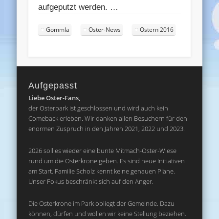
aufgeputzt werden. …
Gommla
Oster-News
Ostern 2016
Aufgepasst
Liebe Oster-Fans,
der Osterpark ist geschlossen und wird auch kein
Comeback erleben. Wir danken allen Besuchern für den
enormen Zuspruch in den Jahren 2021, 2022 und 2023.
2026 soll es wieder eine bunte Mitmach-Oster-Wiese
rund um die Osterkrone geben. Es sind neue Initiativen
am Start. Familie Scholz kennt keine genauen Pläne.
Unser Fokus beschränkt sich auf den Anger.
Die Osterkrone im Park obliegt der Gemeinde. Dazu
können, dürfen und wollen wir keine Stellung beziehen.