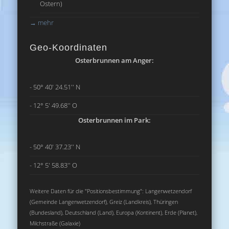
Ostern)
→
mehr
Geo-Koordinaten
Osterbrunnen am Anger:
- 50° 40' 24.51'' N
- 12° 5' 49.68'' O
Osterbrunnen im Park:
- 50° 40' 37.23'' N
- 12° 5' 58.83'' O
Weitere Daten für die "Positionsbestimmung": Langenwetzendorf
(Gemeinde Langenwetzendorf), Greiz (Landkreis), Thüringen
(Bundesland), Deutschland (Land), Europa (Kontinent), Erde (Planet),
Milchstraße (Galaxie)