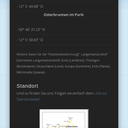
- 12° 5' 49.68'' O
Osterbrunnen im Park:
- 50° 40' 37.23'' N
- 12° 5' 58.83'' O
Weitere Daten für die "Positionsbestimmung": Langenwetzendorf
(Gemeinde Langenwetzendorf), Greiz (Landkreis), Thüringen
(Bundesland), Deutschland (Land), Europa (Kontinent), Erde (Planet),
Milchstraße (Galaxie)
Standort
Und so finden Sie uns: Folgen sie einfach dem
Link zur
Standortseite!