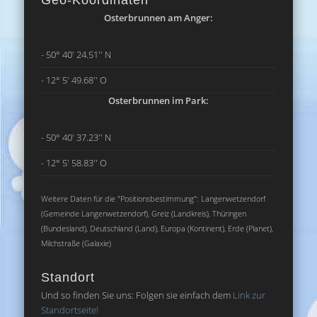
Geo-Koordinaten
Osterbrunnen am Anger:
- 50° 40' 24.51'' N
- 12° 5' 49.68'' O
Osterbrunnen im Park:
- 50° 40' 37.23'' N
- 12° 5' 58.83'' O
Weitere Daten für die "Positionsbestimmung": Langenwetzendorf
(Gemeinde Langenwetzendorf), Greiz (Landkreis), Thüringen
(Bundesland), Deutschland (Land), Europa (Kontinent), Erde (Planet),
Milchstraße (Galaxie)
Standort
Und so finden Sie uns: Folgen sie einfach dem
Link zur
Standortseite!