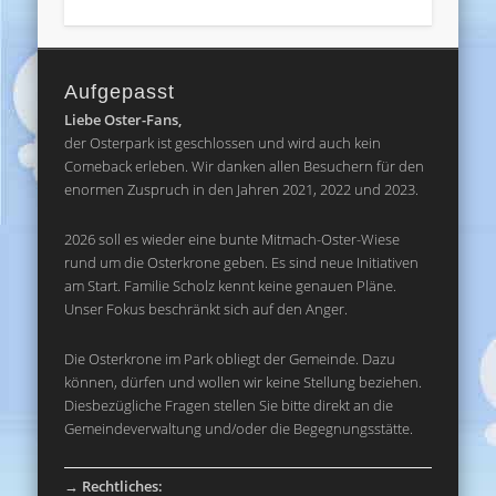
Aufgepasst
Liebe Oster-Fans,
der Osterpark ist geschlossen und wird auch kein
Comeback erleben. Wir danken allen Besuchern für den
enormen Zuspruch in den Jahren 2021, 2022 und 2023.
2026 soll es wieder eine bunte Mitmach-Oster-Wiese
rund um die Osterkrone geben. Es sind neue Initiativen
am Start. Familie Scholz kennt keine genauen Pläne.
Unser Fokus beschränkt sich auf den Anger.
Die Osterkrone im Park obliegt der Gemeinde. Dazu
können, dürfen und wollen wir keine Stellung beziehen.
Diesbezügliche Fragen stellen Sie bitte direkt an die
Gemeindeverwaltung und/oder die Begegnungsstätte.
→
Rechtliches: