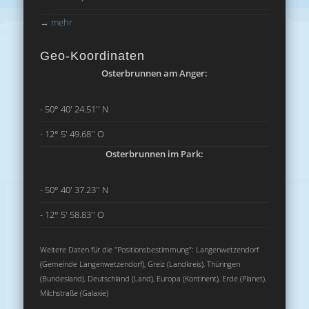
→
mehr
Geo-Koordinaten
Osterbrunnen am Anger:
- 50° 40' 24.51'' N
- 12° 5' 49.68'' O
Osterbrunnen im Park:
- 50° 40' 37.23'' N
- 12° 5' 58.83'' O
Weitere Daten für die "Positionsbestimmung": Langenwetzendorf
(Gemeinde Langenwetzendorf), Greiz (Landkreis), Thüringen
(Bundesland), Deutschland (Land), Europa (Kontinent), Erde (Planet),
Milchstraße (Galaxie)