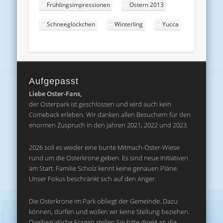
Frühlingsimpressionen
Ostern 2013
Schneeglöckchen
Winterling
Yucca
Aufgepasst
Liebe Oster-Fans,
der Osterpark ist geschlossen und wird auch kein
Comeback erleben. Wir danken allen Besuchern für den
enormen Zuspruch in den Jahren 2021, 2022 und 2023.
2026 soll es wieder eine bunte Mitmach-Oster-Wiese
rund um die Osterkrone geben. Es sind neue Initiativen
am Start. Familie Scholz kennt keine genauen Pläne.
Unser Fokus beschränkt sich auf den Anger.
Die Osterkrone im Park obliegt der Gemeinde. Dazu
können, dürfen und wollen wir keine Stellung beziehen.
Diesbezügliche Fragen stellen Sie bitte direkt an die