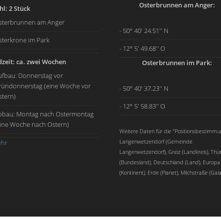
Osterbrunnen am Anger:
l: 2 Stück
sterbrunnen am Anger
- 50° 40' 24.51'' N
sterkrone im Park
- 12° 5' 49.68'' O
zeit: ca. zwei Wochen
Osterbrunnen im Park:
ufbau: Donnerstag vor
ründonnerstag (eine Woche vor
- 50° 40' 37.23'' N
stern)
- 12° 5' 58.83'' O
bbau: Montag nach Ostermontag
eine Woche nach Ostern)
Weitere Daten für die "Positionsbestimmu
Langenwetzendorf (Gemeinde
hr
Langenwetzendorf), Greiz (Landkreis), Thü
(Bundesland), Deutschland (Land), Europa
(Kontinent), Erde (Planet), Milchstraße (Gala