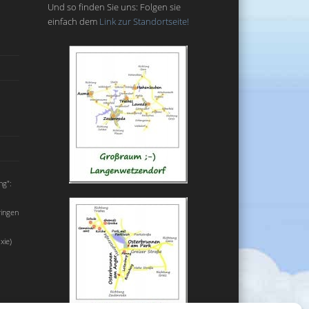
Und so finden Sie uns: Folgen sie
einfach dem
Link zur Standortseite!
ng":
ringen
xie)