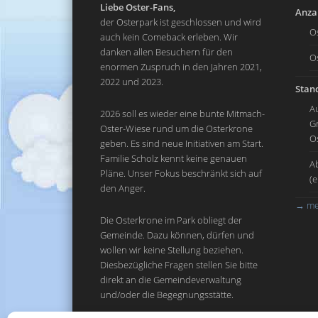
Liebe Oster-Fans,
Anzah
der Osterpark ist geschlossen und wird
O
auch kein Comeback erleben. Wir
danken allen Besuchern für den
O
enormen Zuspruch in den Jahren 2021,
2022 und 2023.
Stand
A
2026 soll es wieder eine bunte Mitmach-
G
Oster-Wiese rund um die Osterkrone
O
geben. Es sind neue Initiativen am Start.
Familie Scholz kennt keine genauen
A
Pläne. Unser Fokus beschränkt sich auf
(
den Anger.
→
me
Die Osterkrone im Park obliegt der
Gemeinde. Dazu können, dürfen und
wollen wir keine Stellung beziehen.
Diesbezügliche Fragen stellen Sie bitte
direkt an die Gemeindeverwaltung
und/oder die Begegnungsstätte.