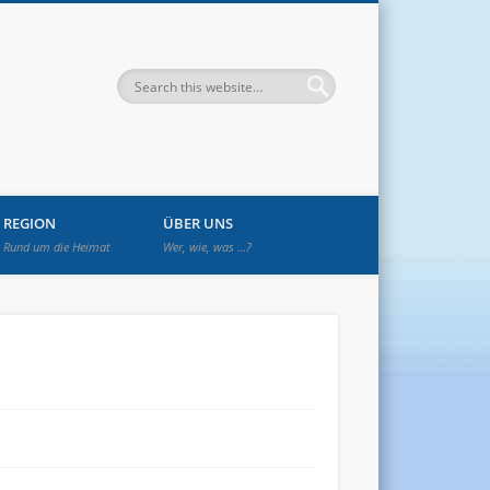
enwetzendorf
REGION
ÜBER UNS
Rund um die Heimat
Wer, wie, was …?