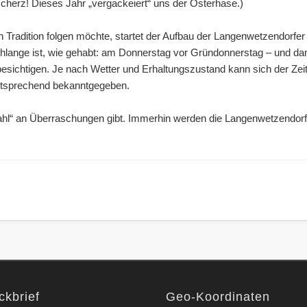
scherz! Dieses Jahr „vergackeiert“ uns der Osterhase.)
Tradition folgen möchte, startet der Aufbau der Langenwetzendorfer
hlange ist, wie gehabt: am Donnerstag vor Gründonnerstag – und da
besichtigen. Je nach Wetter und Erhaltungszustand kann sich der Ze
entsprechend bekanntgegeben.
hl“ an Überraschungen gibt. Immerhin werden die Langenwetzendorf
ckbrief
Geo-Koordinaten