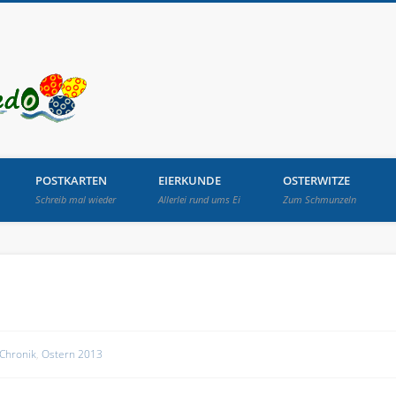
Osterbrunnen in Lang
POSTKARTEN
EIERKUNDE
OSTERWITZE
Schreib mal wieder
Allerlei rund ums Ei
Zum Schmunzeln
Chronik
,
Ostern 2013