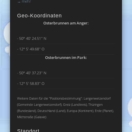
→
mehr
Geo-Koordinaten
Osterbrunnen am Anger:
- 50° 40' 24.51'' N
- 12° 5' 49.68'' O
Osterbrunnen im Park:
- 50° 40' 37.23'' N
- 12° 5' 58.83'' O
Weitere Daten für die "Positionsbestimmung": Langenwetzendorf
(Gemeinde Langenwetzendorf), Greiz (Landkreis), Thüringen
(Bundesland), Deutschland (Land), Europa (Kontinent), Erde (Planet),
Milchstraße (Galaxie)
Standort