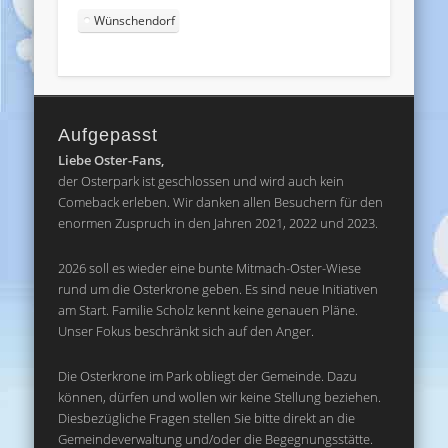
Wünschendorf
Aufgepasst
Liebe Oster-Fans,
der Osterpark ist geschlossen und wird auch kein
Comeback erleben. Wir danken allen Besuchern für den
enormen Zuspruch in den Jahren 2021, 2022 und 2023.
2026 soll es wieder eine bunte Mitmach-Oster-Wiese
rund um die Osterkrone geben. Es sind neue Initiativen
am Start. Familie Scholz kennt keine genauen Pläne.
Unser Fokus beschränkt sich auf den Anger.
Die Osterkrone im Park obliegt der Gemeinde. Dazu
können, dürfen und wollen wir keine Stellung beziehen.
Diesbezügliche Fragen stellen Sie bitte direkt an die
Gemeindeverwaltung und/oder die Begegnungsstätte.