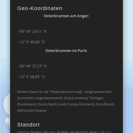
Geo-Koordinaten
Osterbrunnen am Anger:
- 50° 40' 24.51'' N
- 12° 5' 49.68'' O
Osterbrunnen im Park:
- 50° 40' 37.23'' N
- 12° 5' 58.83'' O
Weitere Daten für die "Positionsbestimmung": Langenwetzendorf
(Gemeinde Langenwetzendorf), Greiz (Landkreis), Thüringen
(Bundesland), Deutschland (Land), Europa (Kontinent), Erde (Planet),
Milchstraße (Galaxie)
Standort
Und so finden Sie uns: Folgen sie einfach dem
Link zur