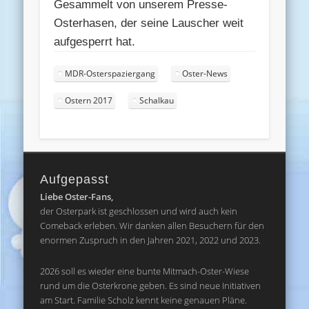
Gesammelt von unserem Presse-
Osterhasen, der seine Lauscher weit
aufgesperrt hat.
MDR-Osterspaziergang
Oster-News
Ostern 2017
Schalkau
Aufgepasst
Liebe Oster-Fans,
der Osterpark ist geschlossen und wird auch kein
Comeback erleben. Wir danken allen Besuchern für den
enormen Zuspruch in den Jahren 2021, 2022 und 2023.
2026 soll es wieder eine bunte Mitmach-Oster-Wiese
rund um die Osterkrone geben. Es sind neue Initiativen
am Start. Familie Scholz kennt keine genauen Pläne.