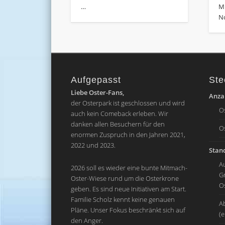
…
M
No
Aufgepasst
Ste
Liebe Oster-Fans,
Anzah
der Osterpark ist geschlossen und wird
O
auch kein Comeback erleben. Wir
danken allen Besuchern für den
O
enormen Zuspruch in den Jahren 2021,
2022 und 2023.
Stand
A
2026 soll es wieder eine bunte Mitmach-
G
Oster-Wiese rund um die Osterkrone
O
geben. Es sind neue Initiativen am Start.
Familie Scholz kennt keine genauen
A
Pläne. Unser Fokus beschränkt sich auf
(
den Anger.