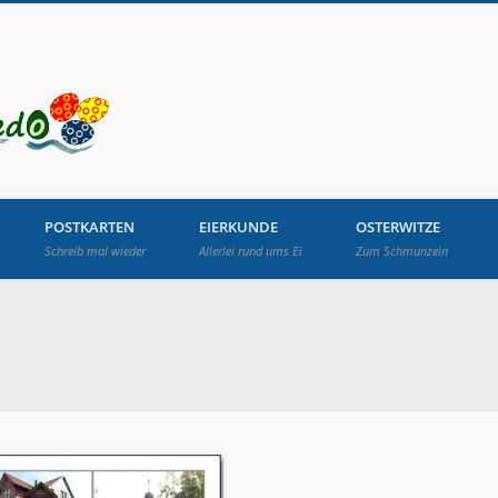
Osterbrunnen in Lang
POSTKARTEN
EIERKUNDE
OSTERWITZE
Schreib mal wieder
Allerlei rund ums Ei
Zum Schmunzeln