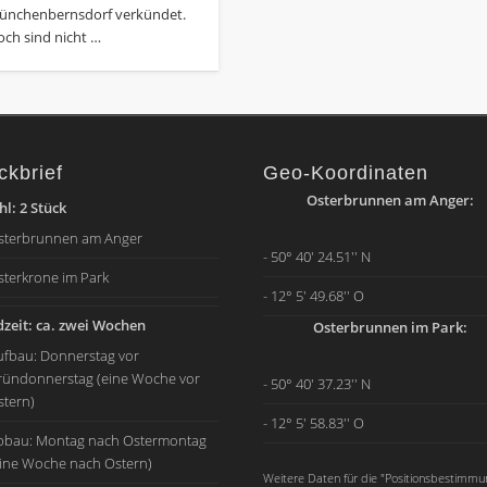
ünchenbernsdorf verkündet.
ch sind nicht …
ckbrief
Geo-Koordinaten
Osterbrunnen am Anger:
l: 2 Stück
sterbrunnen am Anger
- 50° 40' 24.51'' N
sterkrone im Park
- 12° 5' 49.68'' O
zeit: ca. zwei Wochen
Osterbrunnen im Park:
ufbau: Donnerstag vor
ründonnerstag (eine Woche vor
- 50° 40' 37.23'' N
stern)
- 12° 5' 58.83'' O
bbau: Montag nach Ostermontag
eine Woche nach Ostern)
Weitere Daten für die "Positionsbestimmu