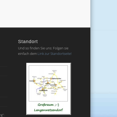
Standort
Und so finden Sie uns: Folgen sie
einfach dem
Link zur Standortseite!
ng":