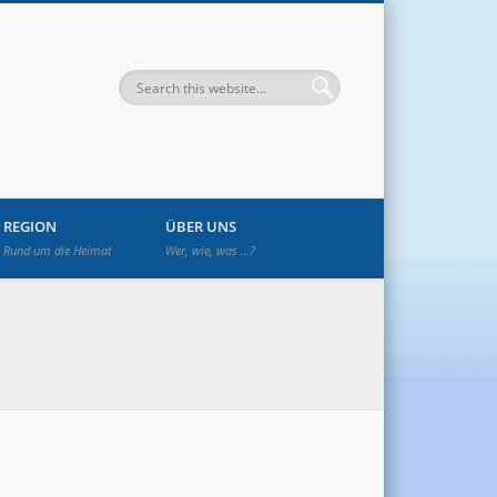
enwetzendorf
REGION
ÜBER UNS
Rund um die Heimat
Wer, wie, was …?