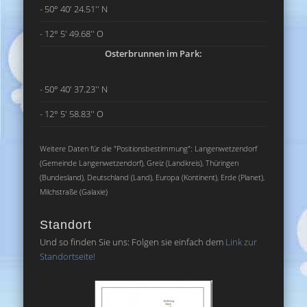
- 50° 40' 24.51'' N
- 12° 5' 49.68'' O
Osterbrunnen im Park:
- 50° 40' 37.23'' N
- 12° 5' 58.83'' O
Weitere Daten für die "Positionsbestimmung": Langenwetzendorf
(Gemeinde Langenwetzendorf), Greiz (Landkreis), Thüringen
(Bundesland), Deutschland (Land), Europa (Kontinent), Erde (Planet),
Milchstraße (Galaxie)
Standort
Und so finden Sie uns: Folgen sie einfach dem
Link zur
Standortseite!