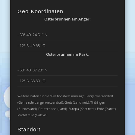
Geo-Koordinaten
Osterbrunnen am Anger:
- 50° 40' 24.51'' N
- 12° 5' 49.68'' O
Osterbrunnen im Park:
- 50° 40' 37.23'' N
- 12° 5' 58.83'' O
Weitere Daten für die "Positionsbestimmung": Langenwetzendorf
(Gemeinde Langenwetzendorf), Greiz (Landkreis), Thüringen
(Bundesland), Deutschland (Land), Europa (Kontinent), Erde (Planet),
Milchstraße (Galaxie)
Standort