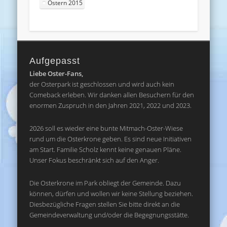
Ostern 2015
Aufgepasst
Liebe Oster-Fans,
der Osterpark ist geschlossen und wird auch kein
Comeback erleben. Wir danken allen Besuchern für den
enormen Zuspruch in den Jahren 2021, 2022 und 2023.
2026 soll es wieder eine bunte Mitmach-Oster-Wiese
rund um die Osterkrone geben. Es sind neue Initiativen
am Start. Familie Scholz kennt keine genauen Pläne.
Unser Fokus beschränkt sich auf den Anger.
Die Osterkrone im Park obliegt der Gemeinde. Dazu
können, dürfen und wollen wir keine Stellung beziehen.
Diesbezügliche Fragen stellen Sie bitte direkt an die
Gemeindeverwaltung und/oder die Begegnungsstätte.