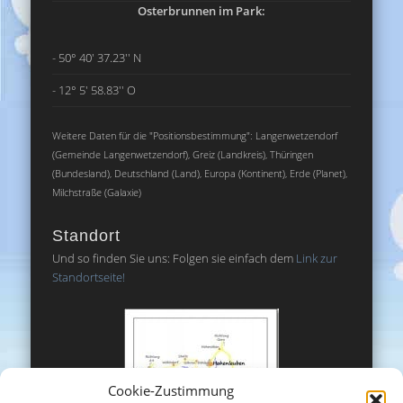
Osterbrunnen im Park:
- 50° 40' 37.23'' N
- 12° 5' 58.83'' O
Weitere Daten für die "Positionsbestimmung": Langenwetzendorf
(Gemeinde Langenwetzendorf), Greiz (Landkreis), Thüringen
(Bundesland), Deutschland (Land), Europa (Kontinent), Erde (Planet),
Milchstraße (Galaxie)
Standort
Und so finden Sie uns: Folgen sie einfach dem
Link zur
Standortseite!
Cookie-Zustimmung