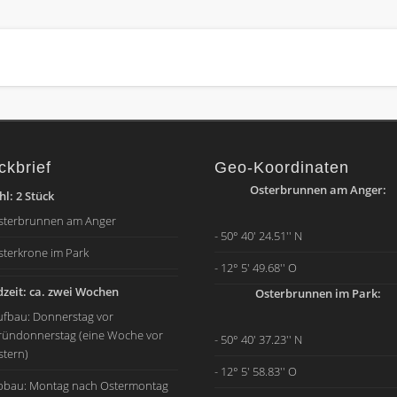
ckbrief
Geo-Koordinaten
Osterbrunnen am Anger:
l: 2 Stück
sterbrunnen am Anger
- 50° 40' 24.51'' N
sterkrone im Park
- 12° 5' 49.68'' O
zeit: ca. zwei Wochen
Osterbrunnen im Park:
ufbau: Donnerstag vor
ründonnerstag (eine Woche vor
- 50° 40' 37.23'' N
stern)
- 12° 5' 58.83'' O
bbau: Montag nach Ostermontag