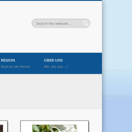
enwetzendorf
REGION
ÜBER UNS
Rund um die Heimat
Wer, wie, was …?