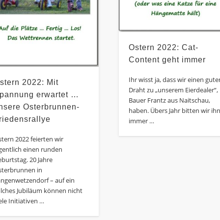
Ostern 2022: Cat-
Content geht immer
Ihr wisst ja, dass wir einen gute
stern 2022: Mit
Draht zu „unserem Eierdealer“,
pannung erwartet …
Bauer Frantz aus Naitschau,
nsere Osterbrunnen-
haben. Übers Jahr bitten wir ih
riedensrallye
immer …
tern 2022 feierten wir
gentlich einen runden
burtstag. 20 Jahre
sterbrunnen in
angenwetzendorf – auf ein
lches Jubiläum können nicht
ele Initiativen …