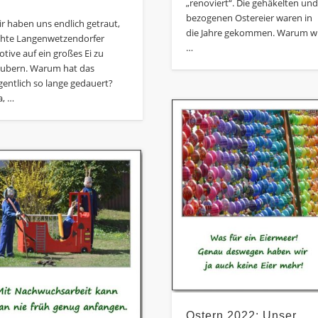
„renoviert“. Die gehäkelten un
bezogenen Ostereier waren in
r haben uns endlich getraut,
die Jahre gekommen. Warum w
chte Langenwetzendorfer
…
tive auf ein großes Ei zu
aubern. Warum hat das
gentlich so lange gedauert?
a, …
Ostern 2022: Unser