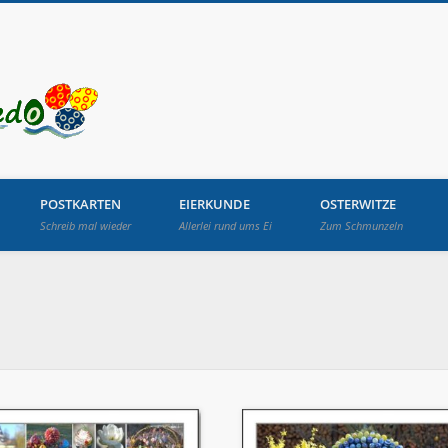
Osterbrunnen in Lang
POSTKARTEN
EIERKUNDE
OSTERWITZE
Schreib mal wieder
Allerlei rund ums Ei
Zum Schmunzeln