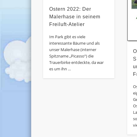
Ostern 2022: Der
Malerhase in seinem
Freiluft-Atelier
Im Park gibt es viele
interessante Bäume und als
unser Malerhase (interner
O
Spitzname „Picasso“) die
S
Trauerbirke entdeckte, da war
u
es um ihn …
F
Os
ei
Ge
O
L
so
vi