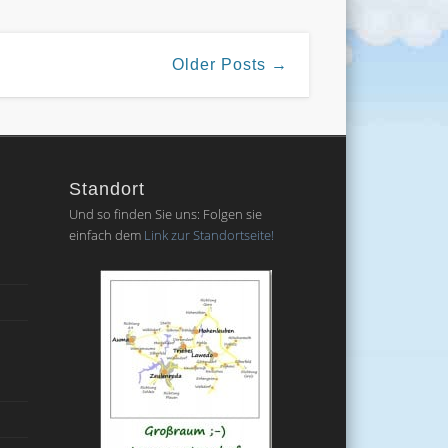
Older Posts →
Standort
Und so finden Sie uns: Folgen sie
einfach dem
Link zur Standortseite!