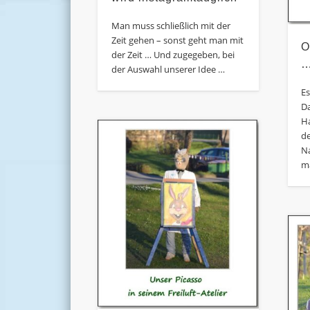
Man muss schließlich mit der
Zeit gehen – sonst geht man mit
O
der Zeit … Und zugegeben, bei
…
der Auswahl unserer Idee …
Es
D
Ha
d
N
m