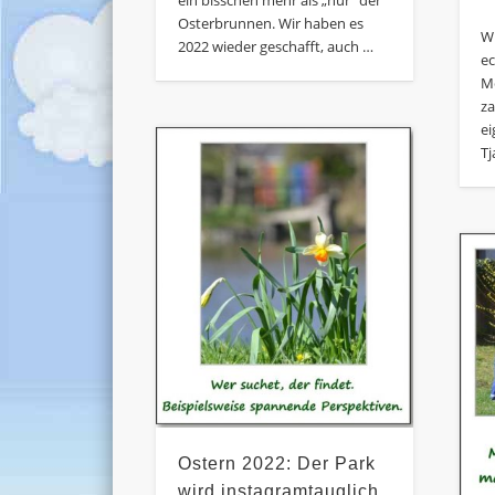
ein bisschen mehr als „nur“ der
Osterbrunnen. Wir haben es
Wi
2022 wieder geschafft, auch …
e
Mo
z
ei
Tj
Ostern 2022: Der Park
wird instagramtauglich