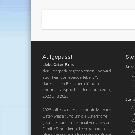
Aufgepasst
Ste
Liebe Oster-Fans,
Anzah
der Osterpark ist geschlossen und wird
O
auch kein Comeback erleben. Wir
danken allen Besuchern für den
O
enormen Zuspruch in den Jahren 2021,
2022 und 2023.
Stand
A
2026 soll es wieder eine bunte Mitmach-
G
Oster-Wiese rund um die Osterkrone
O
geben. Es sind neue Initiativen am Start.
Familie Scholz kennt keine genauen
A