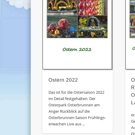
Ostern 2022
O
R
Das ist für die Ostersaison 2022
O
im Detail festgehalten: Der
L
Osterpark Osterbrunnen am
Anger Rückblick auf die
er
Osterbrunnen-Saison Frühlings-
G
erwachen Live aus …
A
Os