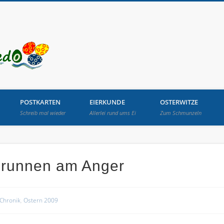
Osterbrunnen in Lang
POSTKARTEN
EIERKUNDE
OSTERWITZE
Schreib mal wieder
Allerlei rund ums Ei
Zum Schmunzeln
brunnen am Anger
Chronik
,
Ostern 2009