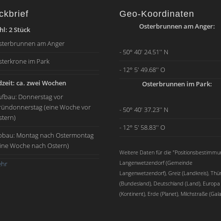
ckbrief
Geo-Koordinaten
Osterbrunnen am Anger:
l: 2 Stück
sterbrunnen am Anger
- 50° 40' 24.51'' N
sterkrone im Park
- 12° 5' 49.68'' O
zeit: ca. zwei Wochen
Osterbrunnen im Park:
ufbau: Donnerstag vor
ründonnerstag (eine Woche vor
- 50° 40' 37.23'' N
stern)
- 12° 5' 58.83'' O
bbau: Montag nach Ostermontag
eine Woche nach Ostern)
Weitere Daten für die "Positionsbestimmu
Langenwetzendorf (Gemeinde
hr
Langenwetzendorf), Greiz (Landkreis), Thü
(Bundesland), Deutschland (Land), Europa
(Kontinent), Erde (Planet), Milchstraße (Gala