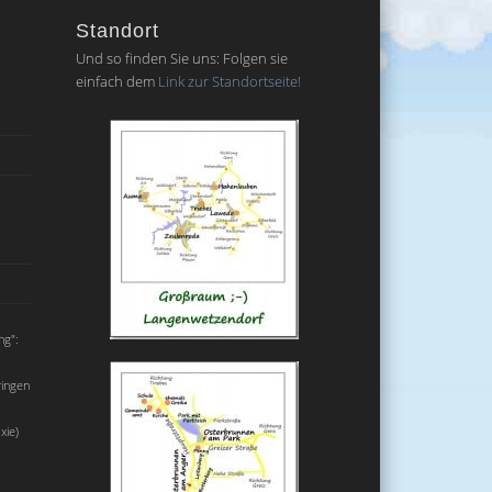
Standort
Und so finden Sie uns: Folgen sie
einfach dem
Link zur Standortseite!
ng":
ringen
xie)