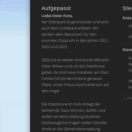
Aufgepasst
Ste
Liebe Oster-Fans,
Anzah
der Osterpark ist geschlossen und wird
O
auch kein Comeback erleben. Wir
danken allen Besuchern für den
O
enormen Zuspruch in den Jahren 2021,
2022 und 2023.
Stand
A
2026 soll es wieder eine bunte Mitmach-
G
Oster-Wiese rund um die Osterkrone
O
geben. Es sind neue Initiativen am Start.
Familie Scholz kennt keine genauen
A
Pläne. Unser Fokus beschränkt sich auf
(
den Anger.
→
me
Die Osterkrone im Park obliegt der
Gemeinde. Dazu können, dürfen und
wollen wir keine Stellung beziehen.
Diesbezügliche Fragen stellen Sie bitte
direkt an die Gemeindeverwaltung