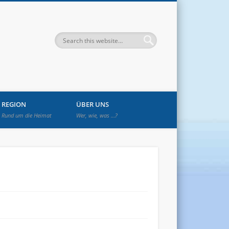
enwetzendorf
REGION
ÜBER UNS
Rund um die Heimat
Wer, wie, was …?