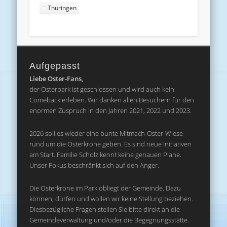
Thüringen
Aufgepasst
Liebe Oster-Fans,
der Osterpark ist geschlossen und wird auch kein
Comeback erleben. Wir danken allen Besuchern für den
enormen Zuspruch in den Jahren 2021, 2022 und 2023.
2026 soll es wieder eine bunte Mitmach-Oster-Wiese
rund um die Osterkrone geben. Es sind neue Initiativen
am Start. Familie Scholz kennt keine genauen Pläne.
Unser Fokus beschränkt sich auf den Anger.
Die Osterkrone im Park obliegt der Gemeinde. Dazu
können, dürfen und wollen wir keine Stellung beziehen.
Diesbezügliche Fragen stellen Sie bitte direkt an die
Gemeindeverwaltung und/oder die Begegnungsstätte.