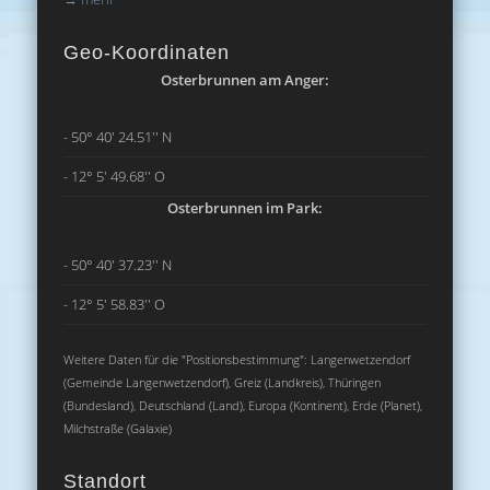
Geo-Koordinaten
Osterbrunnen am Anger:
- 50° 40' 24.51'' N
- 12° 5' 49.68'' O
Osterbrunnen im Park:
- 50° 40' 37.23'' N
- 12° 5' 58.83'' O
Weitere Daten für die "Positionsbestimmung": Langenwetzendorf
(Gemeinde Langenwetzendorf), Greiz (Landkreis), Thüringen
(Bundesland), Deutschland (Land), Europa (Kontinent), Erde (Planet),
Milchstraße (Galaxie)
Standort