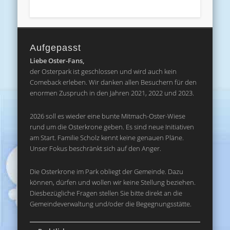
Aufgepasst
Liebe Oster-Fans,
der Osterpark ist geschlossen und wird auch kein
Comeback erleben. Wir danken allen Besuchern für den
enormen Zuspruch in den Jahren 2021, 2022 und 2023.
2026 soll es wieder eine bunte Mitmach-Oster-Wiese
rund um die Osterkrone geben. Es sind neue Initiativen
am Start. Familie Scholz kennt keine genauen Pläne.
Unser Fokus beschränkt sich auf den Anger.
Die Osterkrone im Park obliegt der Gemeinde. Dazu
können, dürfen und wollen wir keine Stellung beziehen.
Diesbezügliche Fragen stellen Sie bitte direkt an die
Gemeindeverwaltung und/oder die Begegnungsstätte.