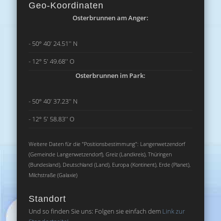
Geo-Koordinaten
Osterbrunnen am Anger:
- 50° 40' 24.51'' N
- 12° 5' 49.68'' O
Osterbrunnen im Park:
- 50° 40' 37.23'' N
- 12° 5' 58.83'' O
Weitere Daten für die "Positionsbestimmung": Langenwetzendorf
(Gemeinde Langenwetzendorf), Greiz (Landkreis), Thüringen
(Bundesland), Deutschland (Land), Europa (Kontinent), Erde (Planet),
Milchstraße (Galaxie)
Standort
Und so finden Sie uns: Folgen sie einfach dem
Link zur