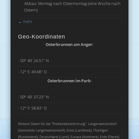
Abbau: Montag nach Ostermontag (eine Woche nach
Ostern)
→
mehr
Geo-Koordinaten
Osterbrunnen am Anger:
- 50° 40' 24.51'' N
- 12° 5' 49.68'' O
Osterbrunnen im Park:
- 50° 40' 37.23'' N
- 12° 5' 58.83'' O
Weitere Daten für die "Positionsbestimmung": Langenwetzendorf
(Gemeinde Langenwetzendorf), Greiz (Landkreis), Thüringen
(Bundesland), Deutschland (Land), Europa (Kontinent), Erde (Planet),