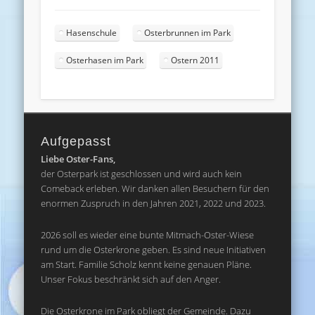
Hasenschule
Osterbrunnen im Park
Osterhasen im Park
Ostern 2011
Aufgepasst
Liebe Oster-Fans,
der Osterpark ist geschlossen und wird auch kein
Comeback erleben. Wir danken allen Besuchern für den
enormen Zuspruch in den Jahren 2021, 2022 und 2023.
2026 soll es wieder eine bunte Mitmach-Oster-Wiese
rund um die Osterkrone geben. Es sind neue Initiativen
am Start. Familie Scholz kennt keine genauen Pläne.
Unser Fokus beschränkt sich auf den Anger.
Die Osterkrone im Park obliegt der Gemeinde. Dazu