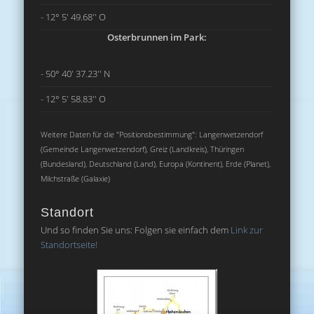
- 12° 5' 49.68'' O
Osterbrunnen im Park:
- 50° 40' 37.23'' N
- 12° 5' 58.83'' O
Weitere Daten für die "Positionsbestimmung": Langenwetzendorf
(Gemeinde Langenwetzendorf), Greiz (Landkreis), Thüringen
(Bundesland), Deutschland (Land), Europa (Kontinent), Erde (Planet),
Milchstraße (Galaxie)
Standort
Und so finden Sie uns: Folgen sie einfach dem
Link zur
Standortseite!