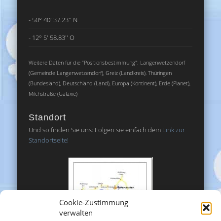
- 50° 40' 37.23'' N
- 12° 5' 58.83'' O
Weitere Daten für die "Positionsbestimmung": Langenwetzendorf
(Gemeinde Langenwetzendorf), Greiz (Landkreis), Thüringen
(Bundesland), Deutschland (Land), Europa (Kontinent), Erde (Planet),
Milchstraße (Galaxie)
Standort
Und so finden Sie uns: Folgen sie einfach dem
Link zur
Standortseite!
Cookie-Zustimmung
verwalten