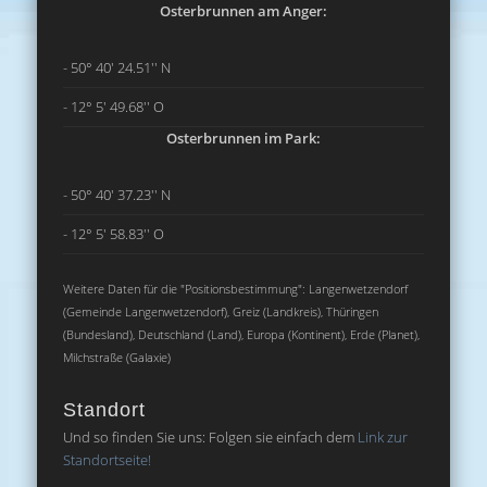
Osterbrunnen am Anger:
- 50° 40' 24.51'' N
- 12° 5' 49.68'' O
Osterbrunnen im Park:
- 50° 40' 37.23'' N
- 12° 5' 58.83'' O
Weitere Daten für die "Positionsbestimmung": Langenwetzendorf
(Gemeinde Langenwetzendorf), Greiz (Landkreis), Thüringen
(Bundesland), Deutschland (Land), Europa (Kontinent), Erde (Planet),
Milchstraße (Galaxie)
Standort
Und so finden Sie uns: Folgen sie einfach dem
Link zur
Standortseite!