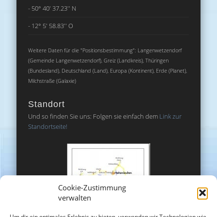
- 50° 40' 37.23'' N
- 12° 5' 58.83'' O
Weitere Daten für die "Positionsbestimmung": Langenwetzendorf
(Gemeinde Langenwetzendorf), Greiz (Landkreis), Thüringen
(Bundesland), Deutschland (Land), Europa (Kontinent), Erde (Planet),
Milchstraße (Galaxie)
Standort
Und so finden Sie uns: Folgen sie einfach dem
Link zur
Standortseite!
Cookie-Zustimmung
verwalten
Um dir ein optimales Erlebnis zu bieten, verwenden wir Technologien wie