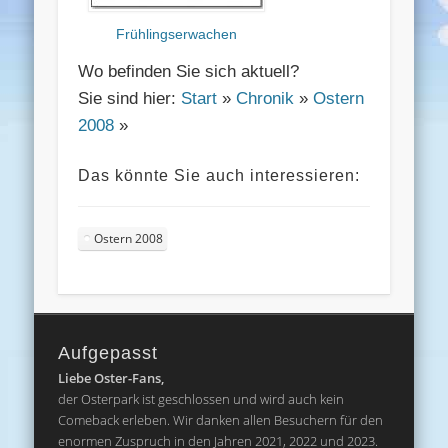
Frühlingserwachen
Wo befinden Sie sich aktuell?
Sie sind hier:
Start
»
Chronik
»
Ostern
2008
»
Das könnte Sie auch interessieren:
Ostern 2008
Aufgepasst
Liebe Oster-Fans,
der Osterpark ist geschlossen und wird auch kein
Comeback erleben. Wir danken allen Besuchern für den
enormen Zuspruch in den Jahren 2021, 2022 und 2023.