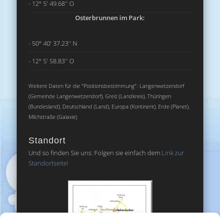
- 12° 5' 49.68'' O
Osterbrunnen im Park:
- 50° 40' 37.23'' N
- 12° 5' 58.83'' O
Weitere Daten für die "Positionsbestimmung": Langenwetzendorf
(Gemeinde Langenwetzendorf), Greiz (Landkreis), Thüringen
(Bundesland), Deutschland (Land), Europa (Kontinent), Erde (Planet),
Milchstraße (Galaxie)
Standort
Und so finden Sie uns: Folgen sie einfach dem
Link zur
Standortseite!