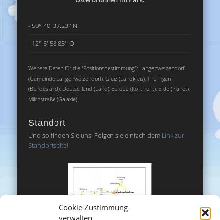
Osterbrunnen im Park:
- 50° 40' 37.23'' N
- 12° 5' 58.83'' O
Weitere Daten für die "Positionsbestimmung": Langenwetzendorf
(Gemeinde Langenwetzendorf), Greiz (Landkreis), Thüringen
(Bundesland), Deutschland (Land), Europa (Kontinent), Erde (Planet),
Milchstraße (Galaxie)
Standort
Und so finden Sie uns: Folgen sie einfach dem
Link zur
Standortseite!
Cookie-Zustimmung
verwalten