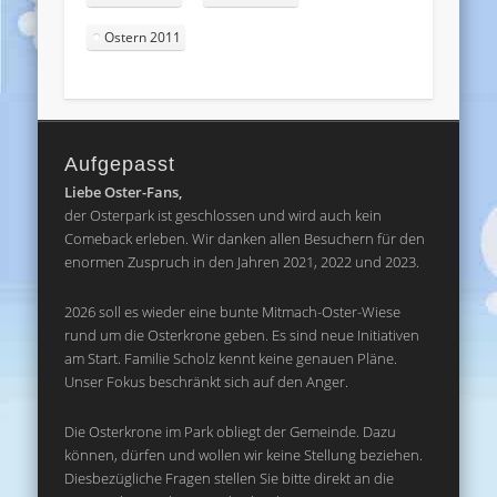
Ostern 2011
Aufgepasst
Liebe Oster-Fans,
der Osterpark ist geschlossen und wird auch kein
Comeback erleben. Wir danken allen Besuchern für den
enormen Zuspruch in den Jahren 2021, 2022 und 2023.
2026 soll es wieder eine bunte Mitmach-Oster-Wiese
rund um die Osterkrone geben. Es sind neue Initiativen
am Start. Familie Scholz kennt keine genauen Pläne.
Unser Fokus beschränkt sich auf den Anger.
Die Osterkrone im Park obliegt der Gemeinde. Dazu
können, dürfen und wollen wir keine Stellung beziehen.
Diesbezügliche Fragen stellen Sie bitte direkt an die