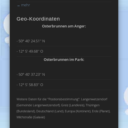
→
mehr
Geo-Koordinaten
Osterbrunnen am Anger:
- 50° 40' 24.51'' N
- 12° 5' 49.68'' O
Osterbrunnen im Park:
- 50° 40' 37.23'' N
- 12° 5' 58.83'' O
Weitere Daten für die "Positionsbestimmung": Langenwetzendorf
(Gemeinde Langenwetzendorf), Greiz (Landkreis), Thüringen
(Bundesland), Deutschland (Land), Europa (Kontinent), Erde (Planet),
Milchstraße (Galaxie)