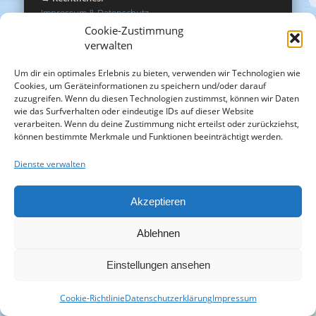
Impressum & Datenschutz
→
Social Media:
Cookie-Zustimmung
Facebook
|
Instagram
verwalten
Um dir ein optimales Erlebnis zu bieten, verwenden wir Technologien wie
Steckbrief
Cookies, um Geräteinformationen zu speichern und/oder darauf
zuzugreifen. Wenn du diesen Technologien zustimmst, können wir Daten
Anzahl: 2 Stück
wie das Surfverhalten oder eindeutige IDs auf dieser Website
verarbeiten. Wenn du deine Zustimmung nicht erteilst oder zurückziehst,
Osterbrunnen am Anger
können bestimmte Merkmale und Funktionen beeinträchtigt werden.
Osterkrone im Park
Dienste verwalten
Standzeit: ca. zwei Wochen
Akzeptieren
Aufbau: Donnerstag vor Gründonnerstag (eine
Woche vor Ostern)
Ablehnen
Abbau: Montag nach Ostermontag (eine Woche nach
Ostern)
Einstellungen ansehen
→
mehr
Cookie-Richtlinie
Datenschutzerklärung
Impressum