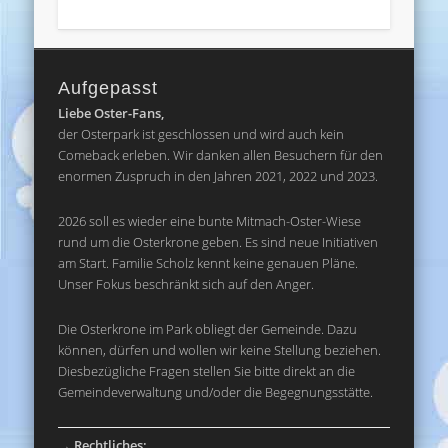
Aufgepasst
Liebe Oster-Fans,
der Osterpark ist geschlossen und wird auch kein
Comeback erleben. Wir danken allen Besuchern für den
enormen Zuspruch in den Jahren 2021, 2022 und 2023.
2026 soll es wieder eine bunte Mitmach-Oster-Wiese
rund um die Osterkrone geben. Es sind neue Initiativen
am Start. Familie Scholz kennt keine genauen Pläne.
Unser Fokus beschränkt sich auf den Anger.
Die Osterkrone im Park obliegt der Gemeinde. Dazu
können, dürfen und wollen wir keine Stellung beziehen.
Diesbezügliche Fragen stellen Sie bitte direkt an die
Gemeindeverwaltung und/oder die Begegnungsstätte.
→
Rechtliches: