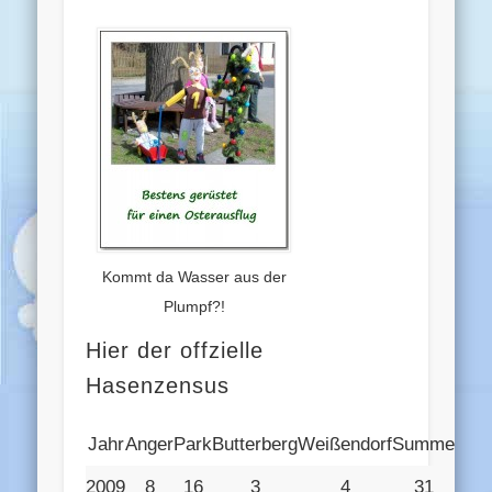
Kommt da Wasser aus der
Plumpf?!
Hier der offzielle
Hasenzensus
Jahr
Anger
Park
Butterberg
Weißendorf
Summe
2009
8
16
3
4
31