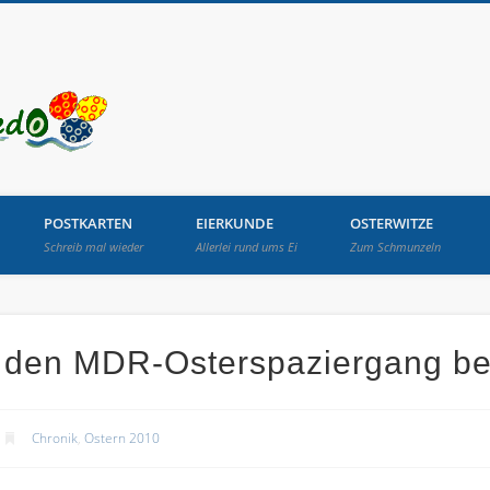
Osterbrunnen in Lang
POSTKARTEN
EIERKUNDE
OSTERWITZE
Schreib mal wieder
Allerlei rund ums Ei
Zum Schmunzeln
r den MDR-Osterspaziergang b
Chronik
,
Ostern 2010