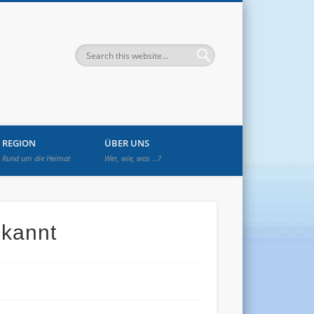
enwetzendorf
REGION
ÜBER UNS
Rund um die Heimat
Wer, wie, was …?
ekannt