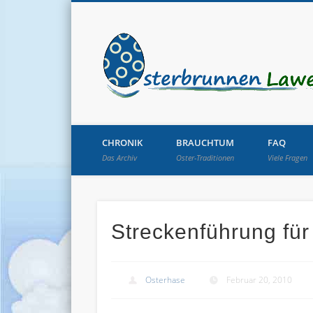
CHRONIK
BRAUCHTUM
FAQ
Das Archiv
Oster-Traditionen
Viele Fragen
Streckenführung fü
Osterhase
Februar 20, 2010