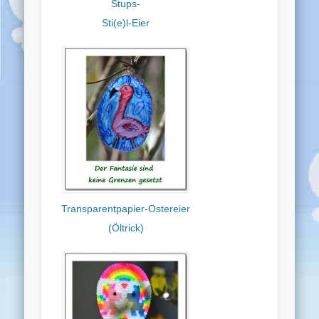
Stups-
Sti(e)l-Eier
Transparentpapier-Ostereier
(Öltrick)