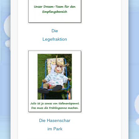
Die
Legefraktion
Die Hasenschar
im Park