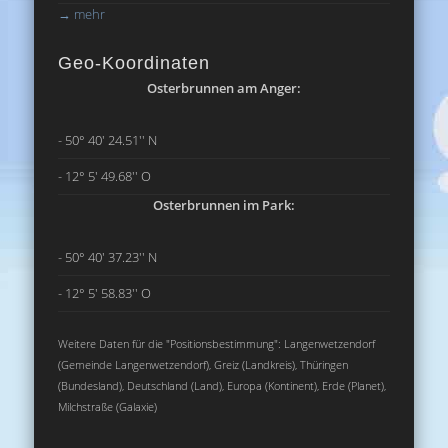
→
mehr
Geo-Koordinaten
Osterbrunnen am Anger:
- 50° 40' 24.51'' N
- 12° 5' 49.68'' O
Osterbrunnen im Park:
- 50° 40' 37.23'' N
- 12° 5' 58.83'' O
Weitere Daten für die "Positionsbestimmung": Langenwetzendorf
(Gemeinde Langenwetzendorf), Greiz (Landkreis), Thüringen
(Bundesland), Deutschland (Land), Europa (Kontinent), Erde (Planet),
Milchstraße (Galaxie)