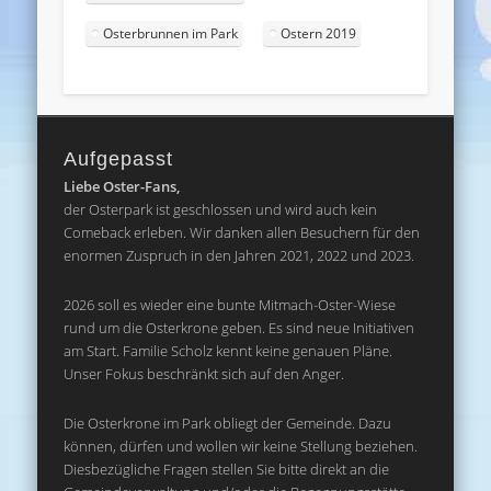
Osterbrunnen im Park
Ostern 2019
Aufgepasst
Liebe Oster-Fans,
der Osterpark ist geschlossen und wird auch kein
Comeback erleben. Wir danken allen Besuchern für den
enormen Zuspruch in den Jahren 2021, 2022 und 2023.
2026 soll es wieder eine bunte Mitmach-Oster-Wiese
rund um die Osterkrone geben. Es sind neue Initiativen
am Start. Familie Scholz kennt keine genauen Pläne.
Unser Fokus beschränkt sich auf den Anger.
Die Osterkrone im Park obliegt der Gemeinde. Dazu
können, dürfen und wollen wir keine Stellung beziehen.
Diesbezügliche Fragen stellen Sie bitte direkt an die