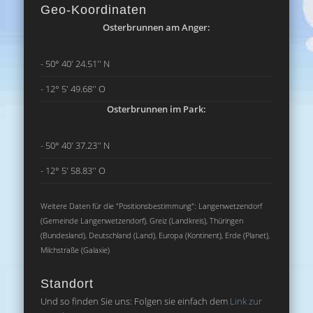
Geo-Koordinaten
Osterbrunnen am Anger:
- 50° 40' 24.51'' N
- 12° 5' 49.68'' O
Osterbrunnen im Park:
- 50° 40' 37.23'' N
- 12° 5' 58.83'' O
Weitere Daten für die "Positionsbestimmung": Langenwetzendorf
(Gemeinde Langenwetzendorf), Greiz (Landkreis), Thüringen
(Bundesland), Deutschland (Land), Europa (Kontinent), Erde (Planet),
Milchstraße (Galaxie)
Standort
Und so finden Sie uns: Folgen sie einfach dem
Link zur