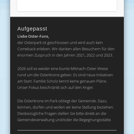
Aufgepasst
Liebe Oster-Fans,
der Osterpark ist geschlossen und wird auch kein
Comeback erleben. Wir danken allen Besuchern für den
enormen Zuspruch in den Jahren 2021, 2022 und 2023.
2026 soll es wieder eine bunte Mitmach-Oster-Wiese
rund um die Osterkrone geben. Es sind neue Initiativen
am Start. Familie Scholz kennt keine genauen Pläne.
Unser Fokus beschränkt sich auf den Anger.
Die Osterkrone im Park obliegt der Gemeinde. Dazu
können, dürfen und wollen wir keine Stellung beziehen.
Diesbezügliche Fragen stellen Sie bitte direkt an die
Gemeindeverwaltung und/oder die Begegnungsstätte.