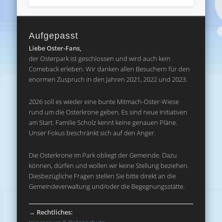
Aufgepasst
Liebe Oster-Fans,
der Osterpark ist geschlossen und wird auch kein
Comeback erleben. Wir danken allen Besuchern für den
enormen Zuspruch in den Jahren 2021, 2022 und 2023.
2026 soll es wieder eine bunte Mitmach-Oster-Wiese
rund um die Osterkrone geben. Es sind neue Initiativen
am Start. Familie Scholz kennt keine genauen Pläne.
Unser Fokus beschränkt sich auf den Anger.
Die Osterkrone im Park obliegt der Gemeinde. Dazu
können, dürfen und wollen wir keine Stellung beziehen.
Diesbezügliche Fragen stellen Sie bitte direkt an die
Gemeindeverwaltung und/oder die Begegnungsstätte.
→
Rechtliches: