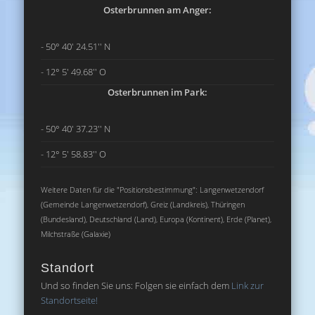
Osterbrunnen am Anger:
- 50° 40' 24.51'' N
- 12° 5' 49.68'' O
Osterbrunnen im Park:
- 50° 40' 37.23'' N
- 12° 5' 58.83'' O
Weitere Daten für die "Positionsbestimmung": Langenwetzendorf
(Gemeinde Langenwetzendorf), Greiz (Landkreis), Thüringen
(Bundesland), Deutschland (Land), Europa (Kontinent), Erde (Planet),
Milchstraße (Galaxie)
Standort
Und so finden Sie uns: Folgen sie einfach dem
Link zur
Standortseite!