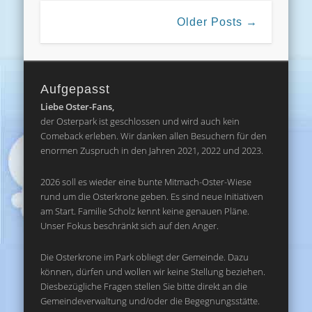
Older Posts →
Aufgepasst
Liebe Oster-Fans,
der Osterpark ist geschlossen und wird auch kein
Comeback erleben. Wir danken allen Besuchern für den
enormen Zuspruch in den Jahren 2021, 2022 und 2023.
2026 soll es wieder eine bunte Mitmach-Oster-Wiese
rund um die Osterkrone geben. Es sind neue Initiativen
am Start. Familie Scholz kennt keine genauen Pläne.
Unser Fokus beschränkt sich auf den Anger.
Die Osterkrone im Park obliegt der Gemeinde. Dazu
können, dürfen und wollen wir keine Stellung beziehen.
Diesbezügliche Fragen stellen Sie bitte direkt an die
Gemeindeverwaltung und/oder die Begegnungsstätte.