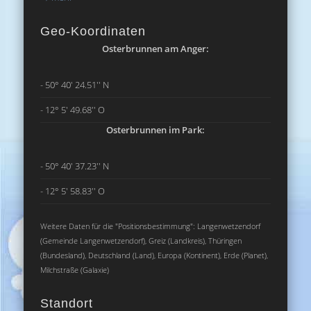
Geo-Koordinaten
Osterbrunnen am Anger:
- 50° 40' 24.51'' N
- 12° 5' 49.68'' O
Osterbrunnen im Park:
- 50° 40' 37.23'' N
- 12° 5' 58.83'' O
Weitere Daten für die "Positionsbestimmung": Langenwetzendorf
(Gemeinde Langenwetzendorf), Greiz (Landkreis), Thüringen
(Bundesland), Deutschland (Land), Europa (Kontinent), Erde (Planet),
Milchstraße (Galaxie)
Standort