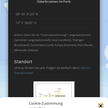
Osterbrunnen im Park:
- 50° 40' 37.23'' N
- 12° 5' 58.83'' O
Weitere Daten für die "Positionsbestimmung": Langenwetzendorf
(Gemeinde Langenwetzendorf), Greiz (Landkreis), Thüringen
(Bundesland), Deutschland (Land), Europa (Kontinent), Erde (Planet),
Milchstraße (Galaxie)
Standort
Und so finden Sie uns: Folgen sie einfach dem
Link zur
Standortseite!
Cookie-Zustimmung