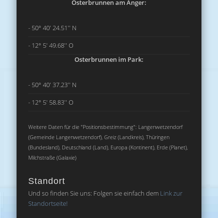
Osterbrunnen am Anger:
- 50° 40' 24.51'' N
- 12° 5' 49.68'' O
Osterbrunnen im Park:
- 50° 40' 37.23'' N
- 12° 5' 58.83'' O
Weitere Daten für die "Positionsbestimmung": Langenwetzendorf
(Gemeinde Langenwetzendorf), Greiz (Landkreis), Thüringen
(Bundesland), Deutschland (Land), Europa (Kontinent), Erde (Planet),
Milchstraße (Galaxie)
Standort
Und so finden Sie uns: Folgen sie einfach dem
Link zur
Standortseite!