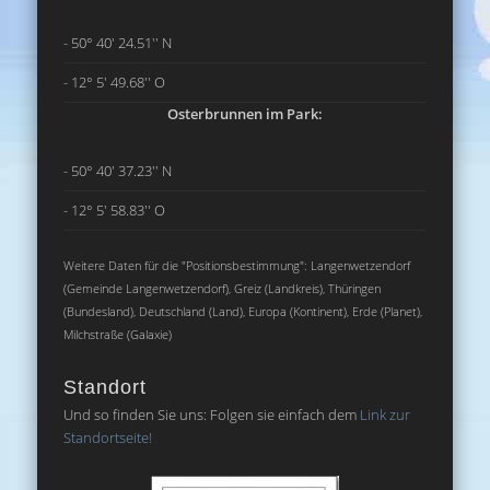
- 50° 40' 24.51'' N
- 12° 5' 49.68'' O
Osterbrunnen im Park:
- 50° 40' 37.23'' N
- 12° 5' 58.83'' O
Weitere Daten für die "Positionsbestimmung": Langenwetzendorf
(Gemeinde Langenwetzendorf), Greiz (Landkreis), Thüringen
(Bundesland), Deutschland (Land), Europa (Kontinent), Erde (Planet),
Milchstraße (Galaxie)
Standort
Und so finden Sie uns: Folgen sie einfach dem
Link zur
Standortseite!