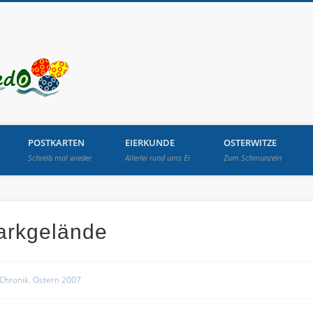
Osterbrunnen in Lang
POSTKARTEN
EIERKUNDE
OSTERWITZE
Schreib mal wieder
Allerlei rund ums Ei
Zum Schmunzeln
arkgelände
Chronik
,
Ostern 2007