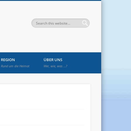
enwetzendorf
REGION
ÜBER UNS
Rund um die Heimat
Wer, wie, was …?