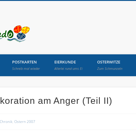
Osterbrunnen in Lang
POSTKARTEN
EIERKUNDE
OSTERWITZE
Schreib mal wieder
Allerlei rund ums Ei
Zum Schmunzeln
oration am Anger (Teil II)
Chronik
,
Ostern 2007