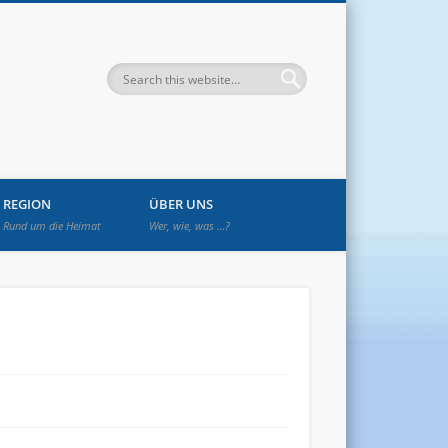
enwetzendorf
REGION
ÜBER UNS
Rund um die Heimat
Wer, wie, was …?