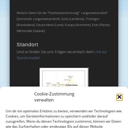
Weitere Daten für die "Positionsbestimmung": Langenwetzendorf
(Gemeinde Langenwetzendorf), Greiz (Landkreis), Thüringen
(Bundesland), Deutschland (Land), Europa (Kontinent), Erde (Planet),
Milchstraße (Galaxie)
Standort
Und so finden Sie uns: Folgen sie einfach dem
Link zur
Standortseite!
Cookie-Zustimmung
verwalten
Um dir ein optimales Erlebnis zu bieten, verwenden wir Technologien wie
Cookies, um Geräteinformationen zu speichern und/oder darauf
zuzugreifen. Wenn du diesen Technologien zustimmst, können wir Daten
wie das Surfverhalten oder eindeutige IDs auf dieser Website