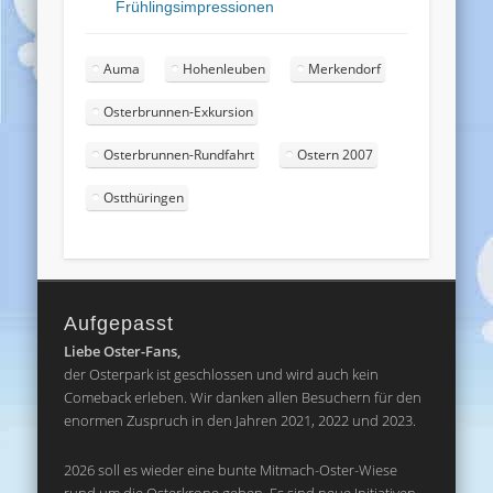
Frühlingsimpressionen
Auma
Hohenleuben
Merkendorf
Osterbrunnen-Exkursion
Osterbrunnen-Rundfahrt
Ostern 2007
Ostthüringen
Aufgepasst
Liebe Oster-Fans,
der Osterpark ist geschlossen und wird auch kein
Comeback erleben. Wir danken allen Besuchern für den
enormen Zuspruch in den Jahren 2021, 2022 und 2023.
2026 soll es wieder eine bunte Mitmach-Oster-Wiese