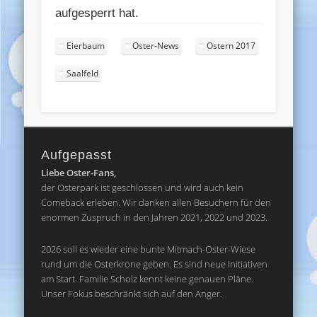
aufgesperrt hat.
Eierbaum
Oster-News
Ostern 2017
Saalfeld
Aufgepasst
Liebe Oster-Fans,
der Osterpark ist geschlossen und wird auch kein
Comeback erleben. Wir danken allen Besuchern für den
enormen Zuspruch in den Jahren 2021, 2022 und 2023.
2026 soll es wieder eine bunte Mitmach-Oster-Wiese
rund um die Osterkrone geben. Es sind neue Initiativen
am Start. Familie Scholz kennt keine genauen Pläne.
Unser Fokus beschränkt sich auf den Anger.