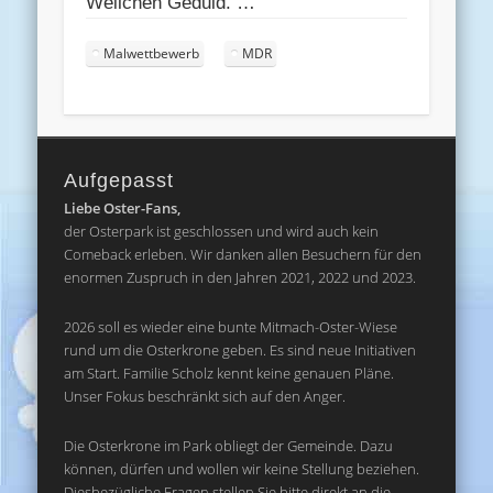
Weilchen Geduld. …
Malwettbewerb
MDR
Aufgepasst
Liebe Oster-Fans,
der Osterpark ist geschlossen und wird auch kein
Comeback erleben. Wir danken allen Besuchern für den
enormen Zuspruch in den Jahren 2021, 2022 und 2023.
2026 soll es wieder eine bunte Mitmach-Oster-Wiese
rund um die Osterkrone geben. Es sind neue Initiativen
am Start. Familie Scholz kennt keine genauen Pläne.
Unser Fokus beschränkt sich auf den Anger.
Die Osterkrone im Park obliegt der Gemeinde. Dazu
können, dürfen und wollen wir keine Stellung beziehen.
Diesbezügliche Fragen stellen Sie bitte direkt an die