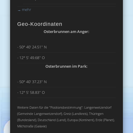
→
mehr
Geo-Koordinaten
Osterbrunnen am Anger:
- 50° 40' 24.51'' N
- 12° 5' 49.68'' O
Osterbrunnen im Park:
- 50° 40' 37.23'' N
- 12° 5' 58.83'' O
Weitere Daten für die "Positionsbestimmung": Langenwetzendorf
(Gemeinde Langenwetzendorf), Greiz (Landkreis), Thüringen
(Bundesland), Deutschland (Land), Europa (Kontinent), Erde (Planet),
Milchstraße (Galaxie)